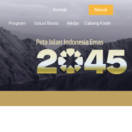
Kontak
Masuk
i
Program
Solusi Bisnis
Media
Cabang Kadin