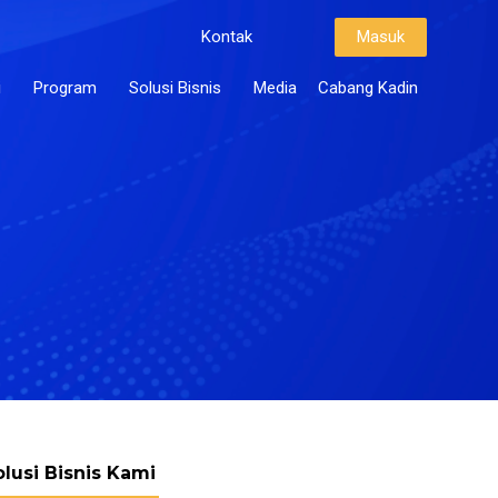
Kontak
Masuk
i
Program
Solusi Bisnis
Media
Cabang Kadin
olusi Bisnis Kami