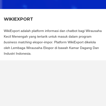
WIKIEXPORT
WikiExport adalah platform informasi dan chatbot bagi Wirausaha
Kecil Menengah yang tertarik untuk masuk dalam program
business matching
ekspor-impor. Platform WikiExport dikelola
oleh Lembaga Wirausaha Ekspor di bawah Kamar Dagang Dan
Industri Indonesia.
WikiExport adalah platform informasi dan chat bot bagi
Wirausaha Kecil Menengah yang tertarik untuk masuk dalam
program business matching ekspor-impor. Platform WikiExport
dikelola oleh Lembaga Wirausaha Ekspor di bawah Kamar
Dagang Dan Industri Indonesia.
WikiExport membantu membuka akses informasi dan
memberikan legitimasi layak ekspor bagi wirausaha.